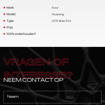
Merk
Ford
Model
Mustang
Type
2013 Boss 302
Prijs
100% onderhouden?
VRAGEN OF
INTERESSE?
NEEM CONTACT OP