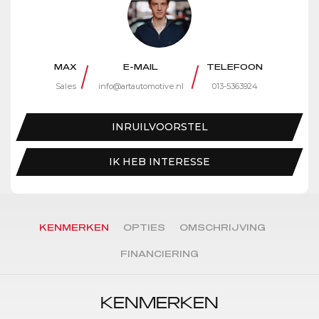
MAX
E-MAIL
TELEFOON
Sales
info@artautomotive.nl
013-5363924
INRUILVOORSTEL
IK HEB INTERESSE
KENMERKEN
OPTIES
OMSCHRIJVING
FINANCIERING
KENMERKEN