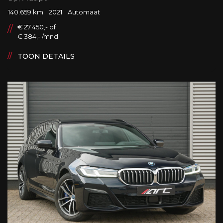
140.659 km
2021
Automaat
€ 27.450,- of
€ 384,- /mnd
TOON DETAILS