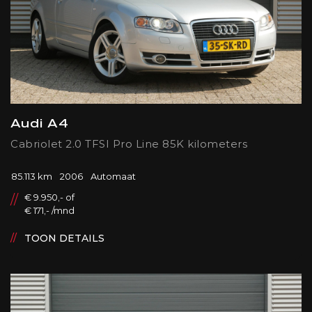
Audi A4
Cabriolet 2.0 TFSI Pro Line 85K kilometers
85.113 km
2006
Automaat
€ 9.950,- of
€ 171,- /mnd
TOON DETAILS