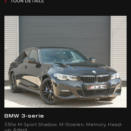
TOON DETAILS
BMW 3-serie
330e M-Sport Shadow, M-Stoelen, Memory, Head-
up, Adapt.