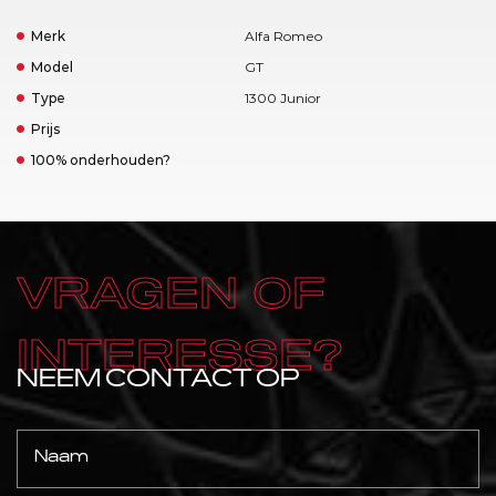
Merk
Alfa Romeo
Model
GT
Type
1300 Junior
Prijs
100% onderhouden?
VRAGEN OF
INTERESSE?
NEEM CONTACT OP