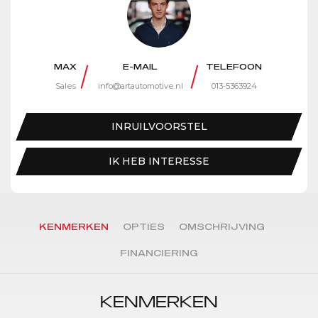
MAX
E-MAIL
TELEFOON
Sales
info@artautomotive.nl
013-5363924
INRUILVOORSTEL
IK HEB INTERESSE
KENMERKEN
OPTIES
OMSCHRIJVING
FINANCIERING
KENMERKEN