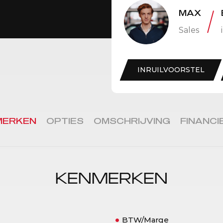
MAX
Sales
INRUILVOORSTEL
MERKEN
OPTIES
OMSCHRIJVING
FINANCI
KENMERKEN
BTW/Marge