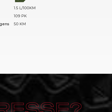
1.5 L/100KM
109 PK
lgens
50 KM
RESSE?