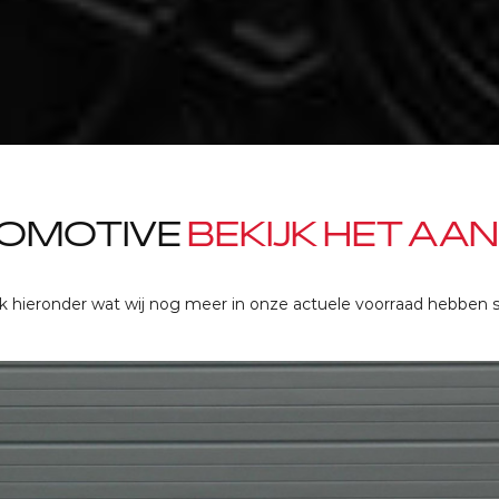
TOMOTIVE
BEKIJK HET AA
jk hieronder wat wij nog meer in onze actuele voorraad hebben s