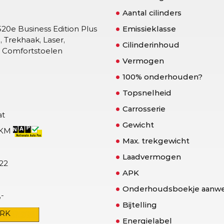
Aantal cilinders
520e Business Edition Plus
Emissieklasse
 Trekhaak, Laser,
Cilinderinhoud
 Comfortstoelen
Vermogen
100% onderhouden?
Topsnelheid
Carrosserie
at
Gewicht
 KM
Max. trekgewicht
Laadvermogen
22
APK
Onderhoudsboekje aanwe
,-
Bijtelling
1RK
Energielabel