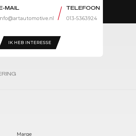
E-MAIL
TELEFOON
info@artautomotive.nl
013-5363924
IK HEB INTERESSE
ERING
Marge