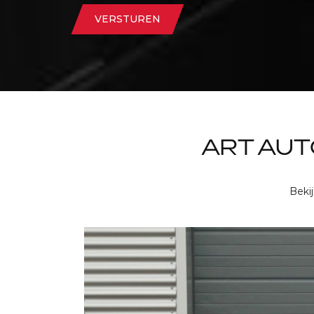
VERSTUREN
ART AU
Beki