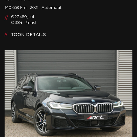
140.659 km
2021
Automaat
€ 27.450,- of
€ 384,- /mnd
TOON DETAILS