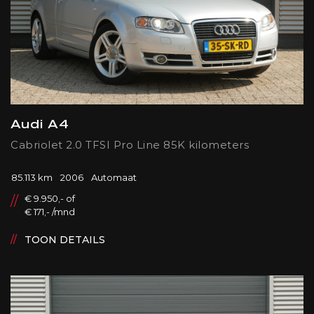
Audi A4
Cabriolet 2.0 TFSI Pro Line 85K kilometers
85.113 km
2006
Automaat
€ 9.950,- of
€ 171,- /mnd
TOON DETAILS