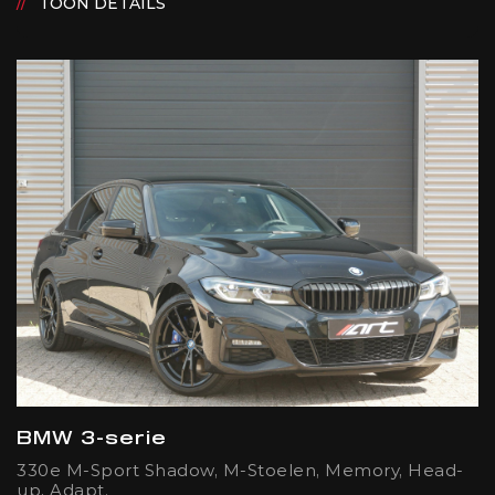
TOON DETAILS
BMW 3-serie
330e M-Sport Shadow, M-Stoelen, Memory, Head-
up, Adapt.